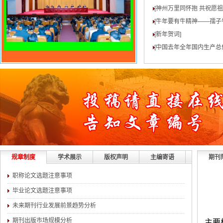
[神州万里同怀抱 共祝愿
[牛年要有牛精神——孺子
[新年贺词
]
[中国去年全年国内生产总值
规章制度
学术展示
版权声明
主编寄语
期刊
职称论文选题注意事项
毕业论文选题注意事项
未来期刊行业发展前景趋势分析
期刊出版市场规模分析
主要