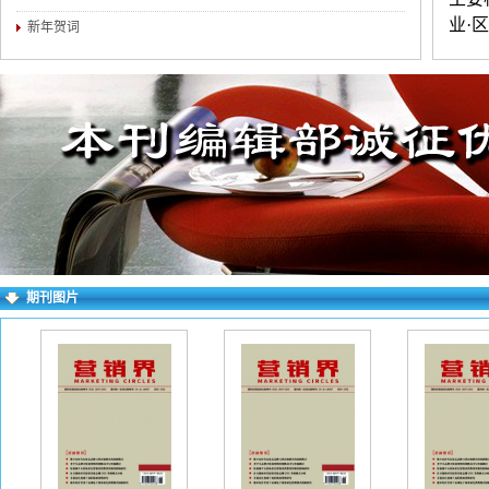
业·
新年贺词
·文化
练，
为宜
证无
进行
求逐
右上
期刊图片
失败
一作