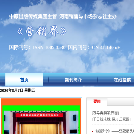
中原出版传媒集团主管 河南销售与市场杂志社主办
国际刊号：ISSN 1005-3530 国内刊号：CN 41-1405/F
首页
期刊简介
在线投稿
2026年8月7日 星期五
要闻
[万马奔腾凌云志]
[千日犹未晚 轻舟归家国]
[《如梦令》——豆蔻梢头